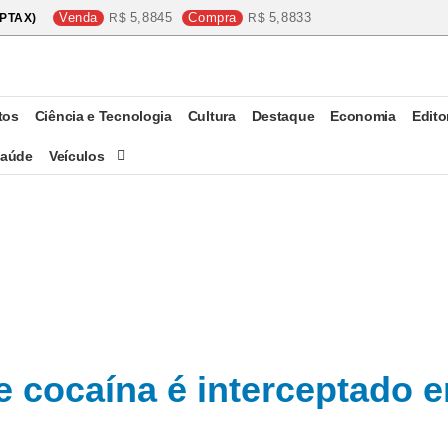
Venda
5,8845
Compra
5,8833
PTAX)
tos
Ciência e Tecnologia
Cultura
Destaque
Economia
Edito
aúde
Veículos
e cocaína é interceptado e