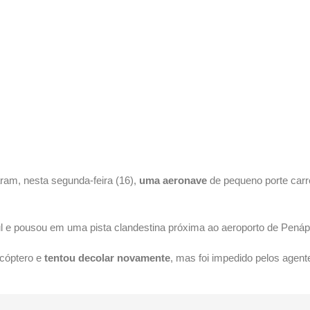
aram, nesta segunda-feira (16),
uma aeronave
de pequeno porte car
ul e pousou em uma pista clandestina próxima ao aeroporto de Penápo
icóptero e
tentou decolar novamente
, mas foi impedido pelos agent