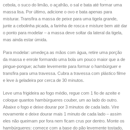
cebola, o suco do limão, o açafrão, o sal e bata até formar uma
massa lisa. Por último, adicione o ovo e bata apenas para
misturar. Transfira a massa de peixe para uma tigela grande,
junte a cebolinha picada, a farinha de rosca e misture bem até dar
o ponto para modelar – a massa deve soltar da lateral da tigela,
mas ainda estar úmida.
Para modelar: umedeça as mãos com água, retire uma porção
da massa e enrole formando uma bola um pouco maior que a de
pingue-pongue; achate levemente para formar o hambúrguer e
transfira para uma travessa. Cubra a travessa com plástico filme
e leve à geladeira por cerca de 30 minutos.
Leve uma frigideira ao fogo médio, regue com 1 fio de azeite e
coloque quantos hambúrgueres couber, um ao lado do outro.
Abaixe o fogo e deixe dourar por 3 minutos de cada lado. Vire
novamente e deixe dourar mais 1 minuto de cada lado – assim
eles não queimam por fora nem ficam crus por dentro. Monte os
hambúrgueres: comece com a base do pão levemente tostado,