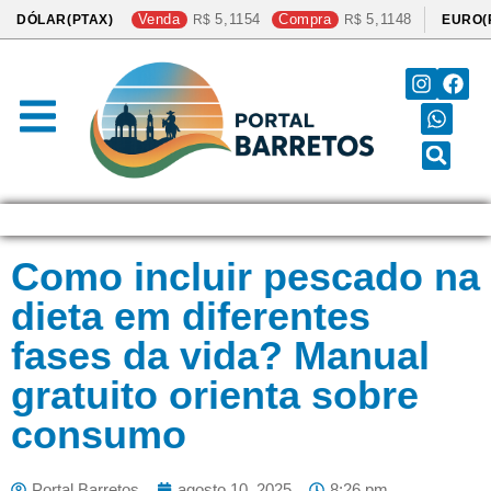
Venda
5,1154
Compra
5,1148
DÓLAR(PTAX)
EURO(
Como incluir pescado na
dieta em diferentes
fases da vida? Manual
gratuito orienta sobre
consumo
Portal Barretos
agosto 10, 2025
8:26 pm