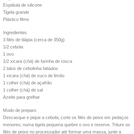
Espátula de silicone
Tigela grande
Plástico filme
Ingredientes
3 filés de tilápia (cerca de 350g)
1/2 cebola
1 ovo
1/2 xicara (chá) de farinha de rosca
2 talos de cebolinha fatiados
1 xicara (chá) de suco de limão
1 colher (chá) de açafrão
1 colher (chá) de sal
Azeite para grelhar
Modo de preparo
Descasque e pique a cebola; corte os filés de peixe em pedaços
menores; numa tigela pequena quebre o ovo e reserve. Triture os
filés de peixe no processador até formar uma massa, junte a