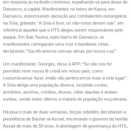
em resposta ao incêndio criminoso, espalhando-se para áreas de
Damasco, a capital. Manifestantes no bairro de Kassa, em
Damasco, expressaram oposição aos combatentes estrangeiros
na Síria, gritando: “A Síria é livre, os não-sírios devem sair”, em
referência àqueles que o HTS alegou serem responsáveis ​​pelo
ataque. Em Bab Touma, outro bairro de Damasco, os
manifestantes carregavam uma cruz e bandeiras sírias,
declarando: “Sacrificaremos nossas almas por nossa cruz”.
Um manifestante, Georges, disse à AFP: “Se não nos for
permitido viver nossa fé cristã em nosso país, como
costumávamos fazer, então não pertencemos mais a este lugar”.
A Síria abriga uma população diversa, incluindo curdos,
armênios, assírios, cristãos, drusos, xiitas alauítas e árabes
sunitas, sendo estes últimos a maioria da população muçulmana.
Há pouco mais de duas semanas, forças rebeldes derrubaram a
presidência de Bashar al-Assad, encerrando o governo da família
Assad de mais de 50 anos. A abordagem de governança do HTS,