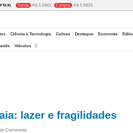
Venda
5,8845
Compra
5,8833
PTAX)
tos
Ciência e Tecnologia
Cultura
Destaque
Economia
Edito
aúde
Veículos
aia: lazer e fragilidades
No Comments