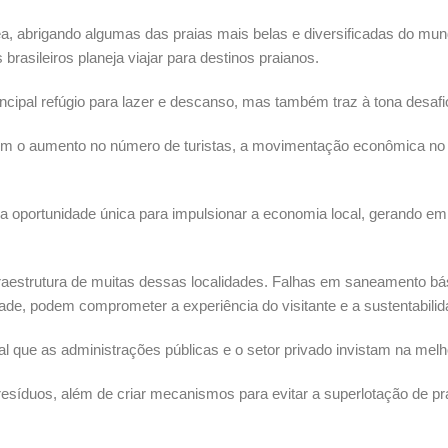
ânea, abrigando algumas das praias mais belas e diversificadas do mu
rasileiros planeja viajar para destinos praianos.
principal refúgio para lazer e descanso, mas também traz à tona desa
m o aumento no número de turistas, a movimentação econômica no B
ma oportunidade única para impulsionar a economia local, gerando 
raestrutura de muitas dessas localidades. Falhas em saneamento bási
de, podem comprometer a experiência do visitante e a sustentabilid
l que as administrações públicas e o setor privado invistam na melho
 resíduos, além de criar mecanismos para evitar a superlotação de p