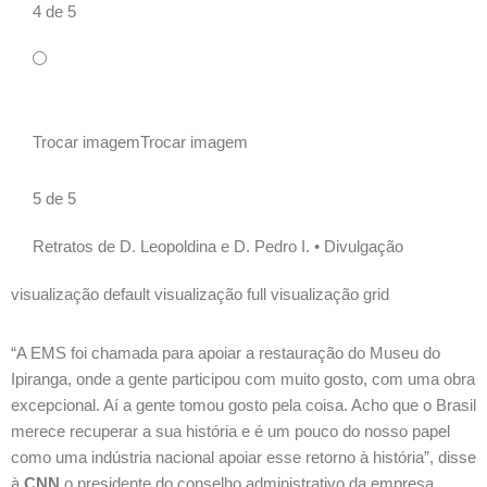
4 de 5
Trocar imagem
Trocar imagem
5 de 5
Retratos de D. Leopoldina e D. Pedro I. •
Divulgação
visualização default
visualização full
visualização grid
“A EMS foi chamada para apoiar a restauração do Museu do
Ipiranga, onde a gente participou com muito gosto, com uma obra
excepcional. Aí a gente tomou gosto pela coisa. Acho que o Brasil
merece recuperar a sua história e é um pouco do nosso papel
como uma indústria nacional apoiar esse retorno à história”, disse
à
CNN
o presidente do conselho administrativo da empresa,