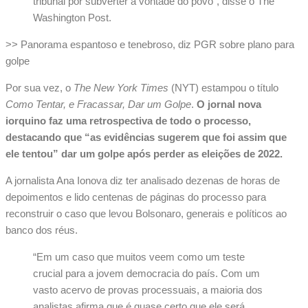
tribunal por subverter a vontade do povo”, disse o The
Washington Post.
>> Panorama espantoso e tenebroso, diz PGR sobre plano para
golpe
Por sua vez, o
The New York Times
(NYT) estampou o título
Como Tentar, e Fracassar, Dar um Golpe
.
O jornal nova
iorquino faz uma retrospectiva de todo o processo,
destacando que “as evidências sugerem que foi assim que
ele tentou” dar um golpe após perder as eleições de 2022.
A jornalista Ana Ionova diz ter analisado dezenas de horas de
depoimentos e lido centenas de páginas do processo para
reconstruir o caso que levou Bolsonaro, generais e políticos ao
banco dos réus.
“Em um caso que muitos veem como um teste
crucial para a jovem democracia do país. Com um
vasto acervo de provas processuais, a maioria dos
analistas afirma que é quase certo que ele será