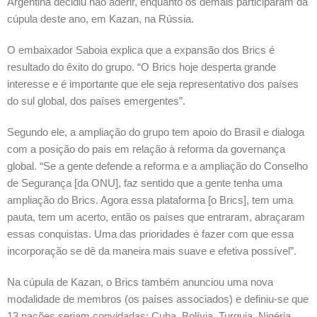
Argentina decidiu não aderir, enquanto os demais participaram da
cúpula deste ano, em Kazan, na Rússia.
O embaixador Saboia explica que a expansão dos Brics é
resultado do êxito do grupo. “O Brics hoje desperta grande
interesse e é importante que ele seja representativo dos países
do sul global, dos países emergentes”.
Segundo ele, a ampliação do grupo tem apoio do Brasil e dialoga
com a posição do país em relação à reforma da governança
global. “Se a gente defende a reforma e a ampliação do Conselho
de Segurança [da ONU], faz sentido que a gente tenha uma
ampliação do Brics. Agora essa plataforma [o Brics], tem uma
pauta, tem um acerto, então os países que entraram, abraçaram
essas conquistas. Uma das prioridades é fazer com que essa
incorporação se dê da maneira mais suave e efetiva possível”.
Na cúpula de Kazan, o Brics também anunciou uma nova
modalidade de membros (os países associados) e definiu-se que
13 nações seriam convidadas: Cuba, Bolívia, Turquia, Nigéria,