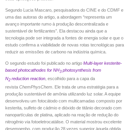
Segundo Lucia Mascaro, pesquisadora do CINE e do CDMF e
uma das autoras do artigo, a abordagem “representa um
avanço importante rumo à produção descentralizada e
sustentável de fertilizantes”. Ela destacou ainda que a
tecnologia pode ser integrada a fontes de energia solar e que o
estudo confirma a viabilidade de novas rotas tecnológicas para
reduzir as emissões de carbono na indústria química.
O segundo estudo foi publicado no artigo
Multi-layer kesterite-
based photocathodes for NH
photosynthesis from
3
N
reduction reaction
, escolhido para a capa da
2
revista
ChemPhysChem
. Ele trata de uma estratégia para a
produção sustentável de amônia utilizando luz solar. A equipe
desenvolveu um fotocátodo com multicamadas composto por
kesterita, sulfeto de cádmio e dióxido de titânio decorado com
nanopartículas de platina, aplicado na reação de redução do
nitrogênio via fotoeletrocatálise. O material mostrou excelente
desempenho, com produção 28 vezes superior àquela obtida