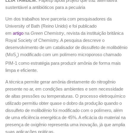
LEIA TAMBÉM:
Fapesp apoia projeto que traz alternativa
sustentável a antibióticos para a pecuária
Um dos trabalhos teve parceria com pesquisadores da
University of Bath (Reino Unido) e foi publicado
em
artigo
na
Green Chemistry
, revista da instituição britânica
Royal Society of Chemistry. A pesquisa descreve o
desenvolvimento de um catalisador de dissulfeto de molibdênio
(MoS
) modificado com um polímero microporoso chamado
₂
PIM-1 como estratégia para produzir amônia de forma mais
limpa e eficiente.
A técnica permite gerar amônia diretamente do nitrogênio
presente no ar, em condições ambientes e sem necessidade
de altas pressões ou temperaturas. O processo eletroquímico
utilizado permitiu obter quase o dobro da produção quando o
dissulfeto de molibdênio foi modificado com o polímero, além
de uma eficiência energética de 45%. A eficácia do material na
presença de oxigênio representa uma inovação, já que amplia
suas aplicações práticas.