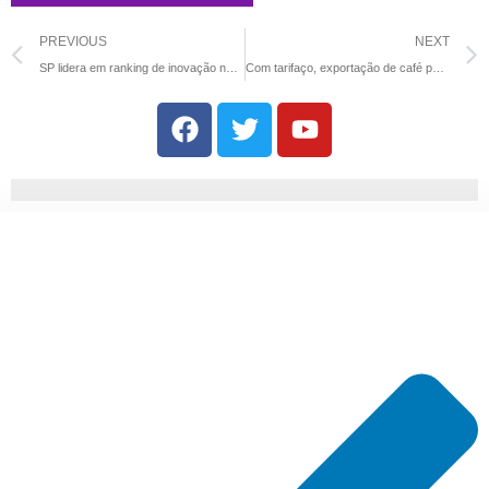
PREVIOUS
NEXT
SP lidera em ranking de inovação no país
Com tarifaço, exportação de café para EUA deve cair pela metade em agosto, e Alemanha deve se tornar maior compradora