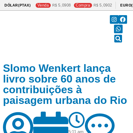
Venda
5,0908
Compra
5,0902
DÓLAR(PTAX)
EURO(
Slomo Wenkert lança
livro sobre 60 anos de
contribuições à
paisagem urbana do Rio
5:11 am